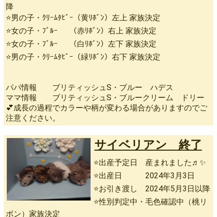
降
⭐男の子・ｸﾘｰﾑﾀﾋﾞｰ（黄ﾘﾎﾞﾝ）左上 家族決定
⭐女の子・ﾌﾞﾙｰ （赤ﾘﾎﾞﾝ）右上 家族決定
⭐女の子・ﾌﾞﾙｰ （白ﾘﾎﾞﾝ）左下 家族決定
⭐男の子・ｸﾘｰﾑﾀﾋﾞｰ（緑ﾘﾎﾞﾝ）右下 家族決定
パパ情報 ブリティッシュS・ブルー ハデス
ママ情報 ブリティッシュS・ブルークリーム ドリー
💕成長の過程でカラーや柄が変わる場合がありますのでご
注意ください。
サイベリアン 終了
⭐出産予定日 産まれました♬✨
⭐出産日 2024年3月3日
⭐お引き渡し 2024年5月3日以降
⭐性別判定中・毛色確認中（桃リ
ボン）家族決定