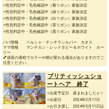
⭐性別判定中・毛色確認中（紫リボン）家族決定
⭐性別判定中・毛色確認中（緑リボン）家族決定
⭐性別判定中・毛色確認中（白リボン）家族決定
⭐性別判定中・毛色確認中（茶リボン）家族決定
⭐性別判定中・毛色確認中（黒リボン）家族決定
パパ情報 ペルシャ・チンチラシルバー カオス
ママ情報 マンチカン・レッドタビー＆ホワイト ホー
リー
💕成長の過程でカラーや柄が変わる場合がありますのでご
注意ください。
ブリティッシュショ
ートヘア 終了
⭐出産予定日 産まれました♬✨
⭐出産日 2024年3月11日
⭐お引き渡し 2024年5月11日以